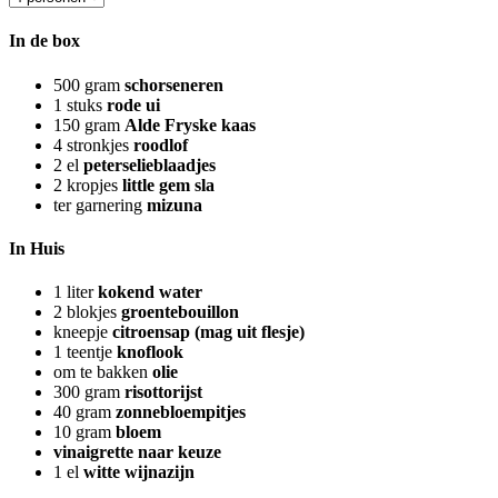
In de box
500
gram
schorseneren
1
stuks
rode ui
150
gram
Alde Fryske kaas
4
stronkjes
roodlof
2
el
peterselieblaadjes
2
kropjes
little gem sla
ter garnering
mizuna
In Huis
1
liter
kokend water
2
blokjes
groentebouillon
kneepje
citroensap (mag uit flesje)
1
teentje
knoflook
om te bakken
olie
300
gram
risottorijst
40
gram
zonnebloempitjes
10
gram
bloem
vinaigrette naar keuze
1
el
witte wijnazijn