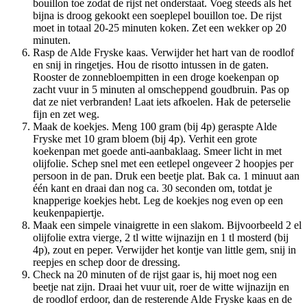
bouillon toe zodat de rijst net onderstaat. Voeg steeds als het
bijna is droog gekookt een soeplepel bouillon toe. De rijst
moet in totaal 20-25 minuten koken. Zet een wekker op 20
minuten.
Rasp de Alde Fryske kaas. Verwijder het hart van de roodlof
en snij in ringetjes. Hou de risotto intussen in de gaten.
Rooster de zonnebloempitten in een droge koekenpan op
zacht vuur in 5 minuten al omscheppend goudbruin. Pas op
dat ze niet verbranden! Laat iets afkoelen. Hak de peterselie
fijn en zet weg.
Maak de koekjes. Meng 100 gram (bij 4p) geraspte Alde
Fryske met 10 gram bloem (bij 4p). Verhit een grote
koekenpan met goede anti-aanbaklaag. Smeer licht in met
olijfolie. Schep snel met een eetlepel ongeveer 2 hoopjes per
persoon in de pan. Druk een beetje plat. Bak ca. 1 minuut aan
één kant en draai dan nog ca. 30 seconden om, totdat je
knapperige koekjes hebt. Leg de koekjes nog even op een
keukenpapiertje.
Maak een simpele vinaigrette in een slakom. Bijvoorbeeld 2 el
olijfolie extra vierge, 2 tl witte wijnazijn en 1 tl mosterd (bij
4p), zout en peper. Verwijder het kontje van little gem, snij in
reepjes en schep door de dressing.
Check na 20 minuten of de rijst gaar is, hij moet nog een
beetje nat zijn. Draai het vuur uit, roer de witte wijnazijn en
de roodlof erdoor, dan de resterende Alde Fryske kaas en de