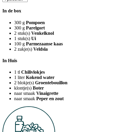
In de box
300
g
Pompoen
300
g
Parelgort
2
stuk(s)
Venkelknol
1
stuk(s)
Ui
100
g
Parmezaanse kaas
2
zakje(s)
Veldsla
In Huis
1
tl
Chilivlokjes
1
liter
Kokend water
2
blokje(s)
Groentebouillon
klontje(s)
Boter
naar smaak
Vinaigrette
naar smaak
Peper en zout