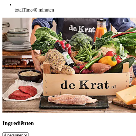
totalTime
40
minuten
Ingrediënten