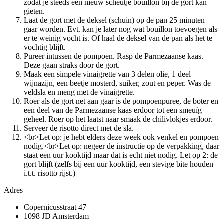
zodat je steeds een nieuw scheutje bouillon bij de gort kan
gieten.
Laat de gort met de deksel (schuin) op de pan 25 minuten
gaar worden. Evt. kan je later nog wat bouillon toevoegen als
er te weinig vocht is. Of haal de deksel van de pan als het te
vochtig blijft.
Pureer intussen de pompoen. Rasp de Parmezaanse kaas.
Deze gaan straks door de gort.
Maak een simpele vinaigrette van 3 delen olie, 1 deel
wijnazijn, een beetje mosterd, suiker, zout en peper. Was de
veldsla en meng met de vinaigrette.
Roer als de gort net aan gaar is de pompoenpuree, de boter en
een deel van de Parmezaanse kaas erdoor tot een smeuïg
geheel. Roer op het laatst naar smaak de chilivlokjes erdoor.
Serveer de risotto direct met de sla.
<br>Let op: je hebt elders deze week ook venkel en pompoen
nodig.<br>Let op: negeer de instructie op de verpakking, daar
staat een uur kooktijd maar dat is echt niet nodig. Let op 2: de
gort blijft (zelfs bij een uur kooktijd, een stevige bite houden
i.t.t. risotto rijst.)
Adres
Copernicusstraat 47
1098 JD Amsterdam