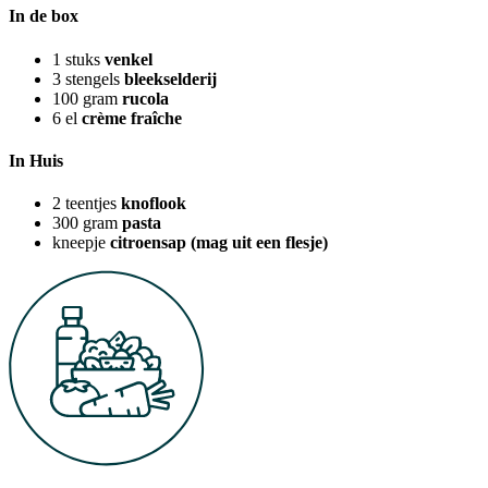
In de box
1
stuks
venkel
3
stengels
bleekselderij
100
gram
rucola
6
el
crème fraîche
In Huis
2
teentjes
knoflook
300
gram
pasta
kneepje
citroensap (mag uit een flesje)