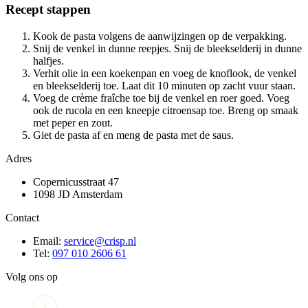
Recept stappen
Kook de pasta volgens de aanwijzingen op de verpakking.
Snij de venkel in dunne reepjes. Snij de bleekselderij in dunne
halfjes.
Verhit olie in een koekenpan en voeg de knoflook, de venkel
en bleekselderij toe. Laat dit 10 minuten op zacht vuur staan.
Voeg de crème fraîche toe bij de venkel en roer goed. Voeg
ook de rucola en een kneepje citroensap toe. Breng op smaak
met peper en zout.
Giet de pasta af en meng de pasta met de saus.
Adres
Copernicusstraat 47
1098 JD Amsterdam
Contact
Email:
service@crisp.nl
Tel:
097 010 2606 61
Volg ons op