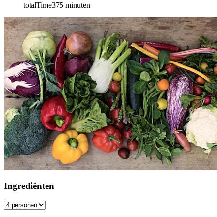
totalTime
375
minuten
Ingrediënten