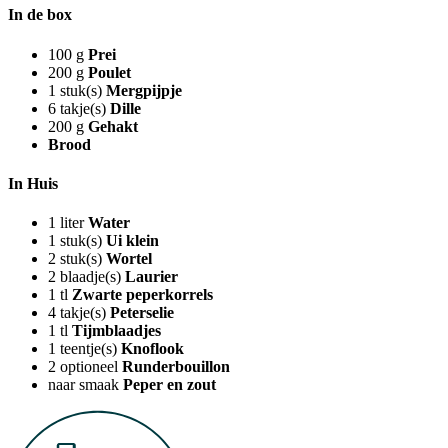
In de box
100
g
Prei
200
g
Poulet
1
stuk(s)
Mergpijpje
6
takje(s)
Dille
200
g
Gehakt
Brood
In Huis
1
liter
Water
1
stuk(s)
Ui klein
2
stuk(s)
Wortel
2
blaadje(s)
Laurier
1
tl
Zwarte peperkorrels
4
takje(s)
Peterselie
1
tl
Tijmblaadjes
1
teentje(s)
Knoflook
2
optioneel
Runderbouillon
naar smaak
Peper en zout