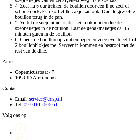
soepballetjes van en zet afgedekt weg in de koelkast.
4. Zeef na 6 uur trekken de bouillon door een fijne zeef of
schone doek. Een koffiefilterzakje kan ook. Doe de gezeefde
bouillon terug in de pan.
5. Verhit de soep tot net onder het kookpunt en doe de
soepballetjes in de bouillon. Laat de gehaktballetjes ca. 15
minuten garen in de bouillon.
6. Check de bouillon op zout en peper en voeg eventueel 1 of
2 bouillonblokjes toe. Serveer in kommen en bestrooi met de
rest van de dille.
Adres
Copernicusstraat 47
1098 JD Amsterdam
Contact
Email:
service@crisp.nl
Tel:
097 010 2606 61
Volg ons op