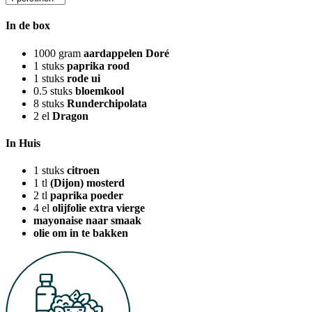
In de box
1000
gram
aardappelen Doré
1
stuks
paprika rood
1
stuks
rode ui
0.5
stuks
bloemkool
8
stuks
Runderchipolata
2
el
Dragon
In Huis
1
stuks
citroen
1
tl
(Dijon) mosterd
2
tl
paprika poeder
4
el
olijfolie extra vierge
mayonaise naar smaak
olie om in te bakken