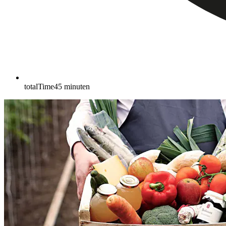
totalTime
45
minuten