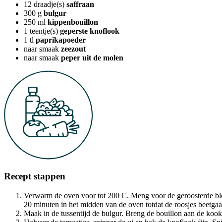
12
draadje(s)
saffraan
300
g
bulgur
250
ml
kippenbouillon
1
teentje(s)
geperste knoflook
1
tl
paprikapoeder
naar smaak
zeezout
naar smaak
peper uit de molen
Recept stappen
Verwarm de oven voor tot 200 C. Meng voor de geroosterde blo
20 minuten in het midden van de oven totdat de roosjes beetgaar
Maak in de tussentijd de bulgur. Breng de bouillon aan de kook 