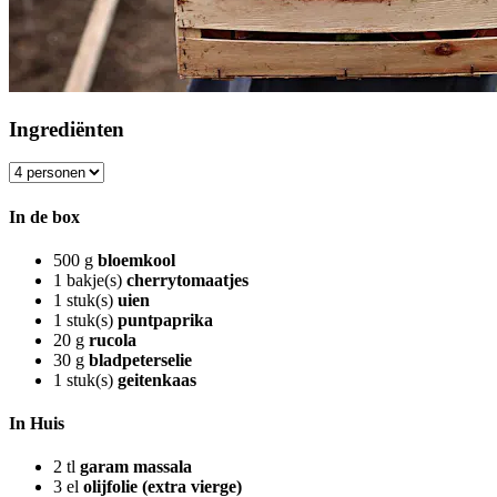
Ingrediënten
In de box
500
g
bloemkool
1
bakje(s)
cherrytomaatjes
1
stuk(s)
uien
1
stuk(s)
puntpaprika
20
g
rucola
30
g
bladpeterselie
1
stuk(s)
geitenkaas
In Huis
2
tl
garam massala
3
el
olijfolie (extra vierge)