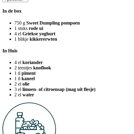
In de box
750
g
Sweet Dumpling pompoen
1
stuks
rode ui
4
el
Griekse yoghurt
1
blikje
kikkererwten
In Huis
4
el
koriander
2
teentjes
knoflook
1
tl
piment
1
tl
kaneel
2
el
olie
3
el
limoen- of citroensap (mag uit flesje)
2
el
water