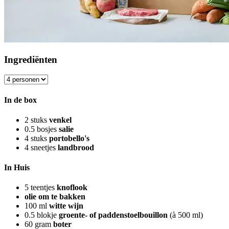
Ingrediënten
In de box
2
stuks
venkel
0.5
bosjes
salie
4
stuks
portobello's
4
sneetjes
landbrood
In Huis
5
teentjes
knoflook
olie om te bakken
100
ml
witte wijn
0.5
blokje
groente- of paddenstoelbouillon
(à 500 ml)
60
gram
boter