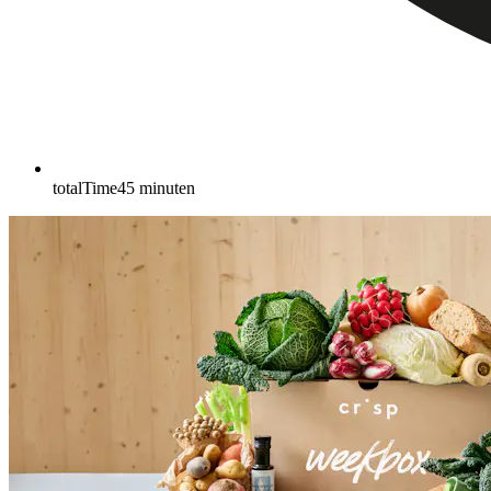
totalTime
45
minuten