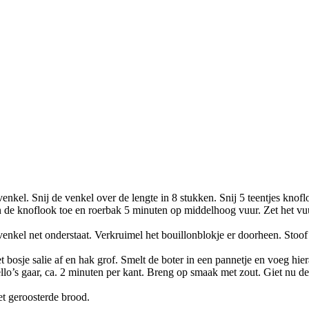
nkel. Snij de venkel over de lengte in 8 stukken. Snij 5 teentjes knoflo
an de knoflook toe en roerbak 5 minuten op middelhoog vuur. Zet het v
venkel net onderstaat. Verkruimel het bouillonblokje er doorheen. Stoo
 bosje salie af en hak grof. Smelt de boter in een pannetje en voeg hi
lo’s gaar, ca. 2 minuten per kant. Breng op smaak met zout. Giet nu de
et geroosterde brood.