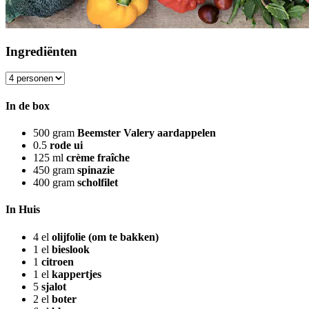
Ingrediënten
In de box
500
gram
Beemster Valery aardappelen
0.5
rode ui
125
ml
crème fraîche
450
gram
spinazie
400
gram
scholfilet
In Huis
4
el
olijfolie (om te bakken)
1
el
bieslook
1
citroen
1
el
kappertjes
5
sjalot
2
el
boter