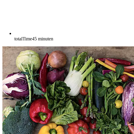
totalTime
45
minuten