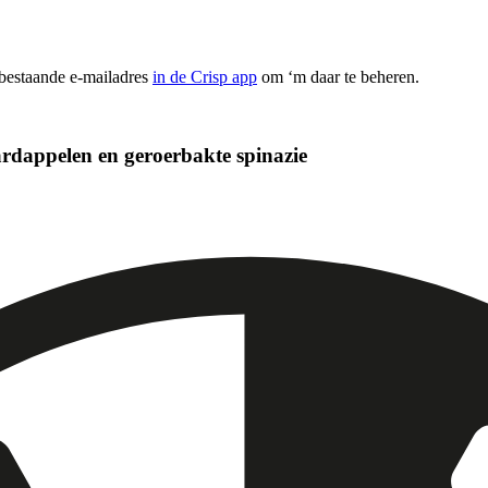
 bestaande e-mailadres
in de Crisp app
om ‘m daar te beheren.
ardappelen en geroerbakte spinazie