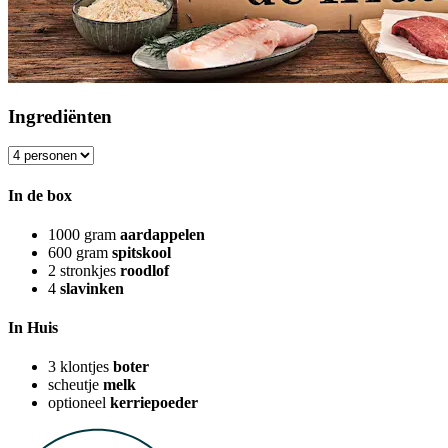
Ingrediënten
In de box
1000
gram
aardappelen
600
gram
spitskool
2
stronkjes
roodlof
4
slavinken
In Huis
3
klontjes
boter
scheutje
melk
optioneel
kerriepoeder