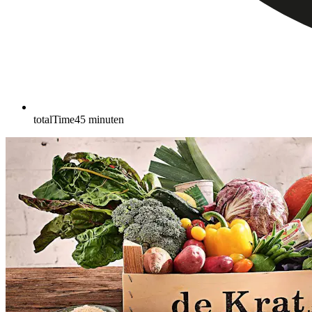
totalTime
45
minuten