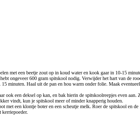
ppelen met een beetje zout op in koud water en kook gaar in 10-15 minut
Je hebt ongeveer 600 gram spitskool nodig. Verwijder het hart van de roo
a. 15 minuten. Haal uit de pan en hou warm onder folie. Maak eventueel 
ar ook een deksel op kan, en bak hierin de spitskoolreepjes even aan. Zo
lekker vindt, kun je spitskool meer of minder knapperig houden.
t met een klontje boter en een scheutje melk. Roer de spitskool en de 
t kerriepoeder.