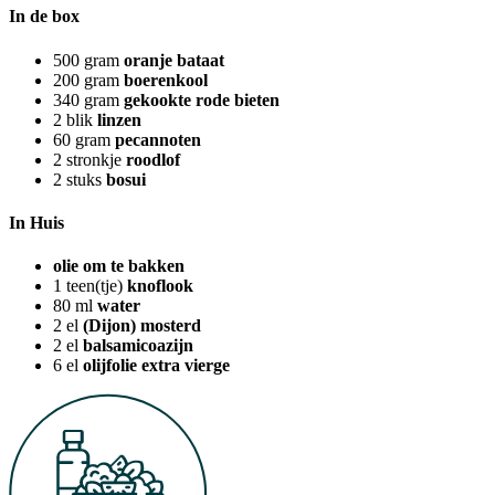
In de box
500
gram
oranje bataat
200
gram
boerenkool
340
gram
gekookte rode bieten
2
blik
linzen
60
gram
pecannoten
2
stronkje
roodlof
2
stuks
bosui
In Huis
olie om te bakken
1
teen(tje)
knoflook
80
ml
water
2
el
(Dijon) mosterd
2
el
balsamicoazijn
6
el
olijfolie extra vierge