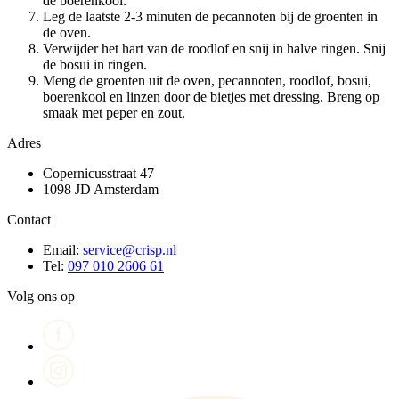
de boerenkool.
Leg de laatste 2-3 minuten de pecannoten bij de groenten in
de oven.
Verwijder het hart van de roodlof en snij in halve ringen. Snij
de bosui in ringen.
Meng de groenten uit de oven, pecannoten, roodlof, bosui,
boerenkool en linzen door de bietjes met dressing. Breng op
smaak met peper en zout.
Adres
Copernicusstraat 47
1098 JD Amsterdam
Contact
Email:
service@crisp.nl
Tel:
097 010 2606 61
Volg ons op