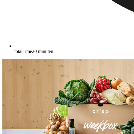
totalTime
20
minuten