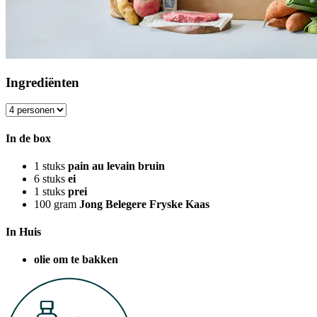
Ingrediënten
In de box
1
stuks
pain au levain bruin
6
stuks
ei
1
stuks
prei
100
gram
Jong Belegere Fryske Kaas
In Huis
olie om te bakken