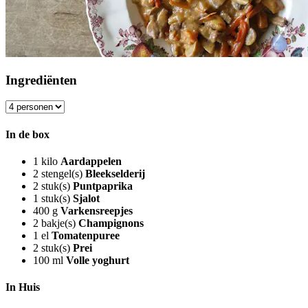
Ingrediënten
In de box
1
kilo
Aardappelen
2
stengel(s)
Bleekselderij
2
stuk(s)
Puntpaprika
1
stuk(s)
Sjalot
400
g
Varkensreepjes
2
bakje(s)
Champignons
1
el
Tomatenpuree
2
stuk(s)
Prei
100
ml
Volle yoghurt
In Huis