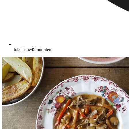
totalTime
45
minuten