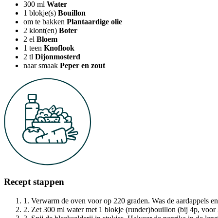
300
ml
Water
1
blokje(s)
Bouillon
om te bakken
Plantaardige olie
2
klont(en)
Boter
2
el
Bloem
1
teen
Knoflook
2
tl
Dijonmosterd
naar smaak
Peper en zout
Recept stappen
1. Verwarm de oven voor op 220 graden. Was de aardappels en s
2. Zet 300 ml water met 1 blokje (runder)bouillon (bij 4p, voor 