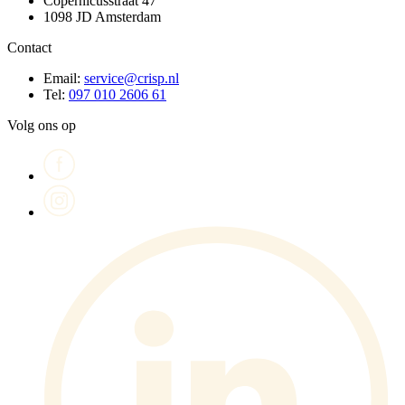
Copernicusstraat 47
1098 JD Amsterdam
Contact
Email:
service@crisp.nl
Tel:
097 010 2606 61
Volg ons op