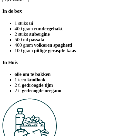
In de box
1
stuks
ui
400
gram
rundergehakt
2
stuks
aubergine
500
ml
passata
400
gram
volkoren spaghetti
100
gram
pittige geraspte kaas
In Huis
olie om te bakken
1
teen
knoflook
2
tl
gedroogde tijm
2
tl
gedroogde oregano