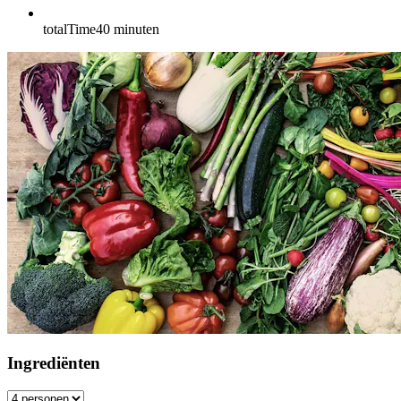
totalTime
40
minuten
Ingrediënten