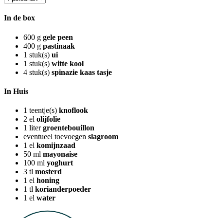
In de box
600
g
gele peen
400
g
pastinaak
1
stuk(s)
ui
1
stuk(s)
witte kool
4
stuk(s)
spinazie kaas tasje
In Huis
1
teentje(s)
knoflook
2
el
olijfolie
1
liter
groentebouillon
eventueel toevoegen
slagroom
1
el
komijnzaad
50
ml
mayonaise
100
ml
yoghurt
3
tl
mosterd
1
el
honing
1
tl
korianderpoeder
1
el
water