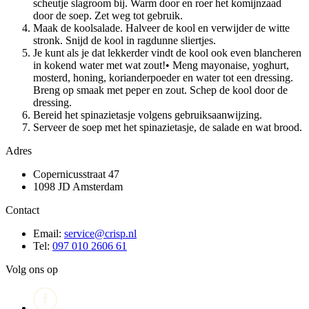
scheutje slagroom bij. Warm door en roer het komijnzaad
door de soep. Zet weg tot gebruik.
Maak de koolsalade. Halveer de kool en verwijder de witte
stronk. Snijd de kool in ragdunne sliertjes.
Je kunt als je dat lekkerder vindt de kool ook even blancheren
in kokend water met wat zout!• Meng mayonaise, yoghurt,
mosterd, honing, korianderpoeder en water tot een dressing.
Breng op smaak met peper en zout. Schep de kool door de
dressing.
Bereid het spinazietasje volgens gebruiksaanwijzing.
Serveer de soep met het spinazietasje, de salade en wat brood.
Adres
Copernicusstraat 47
1098 JD Amsterdam
Contact
Email:
service@crisp.nl
Tel:
097 010 2606 61
Volg ons op