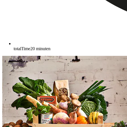
totalTime
20
minuten