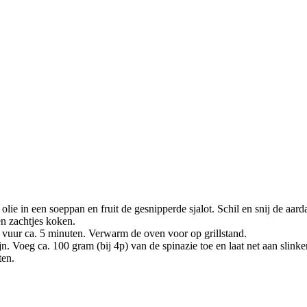
m olie in een soeppan en fruit de gesnipperde sjalot. Schil en snij de aa
en zachtjes koken.
 vuur ca. 5 minuten. Verwarm de oven voor op grillstand.
ijn. Voeg ca. 100 gram (bij 4p) van de spinazie toe en laat net aan slin
ten.