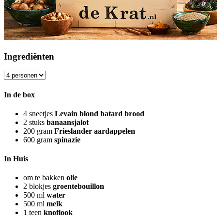
Ingrediënten
In de box
4
sneetjes
Levain blond batard brood
2
stuks
banaansjalot
200
gram
Frieslander aardappelen
600
gram
spinazie
In Huis
om te bakken
olie
2
blokjes
groentebouillon
500
ml
water
500
ml
melk
1
teen
knoflook