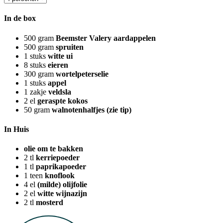
In de box
500
gram
Beemster Valery aardappelen
500
gram
spruiten
1
stuks
witte ui
8
stuks
eieren
300
gram
wortelpeterselie
1
stuks
appel
1
zakje
veldsla
2
el
geraspte kokos
50
gram
walnotenhalfjes (zie tip)
In Huis
olie om te bakken
2
tl
kerriepoeder
1
tl
paprikapoeder
1
teen
knoflook
4
el
(milde) olijfolie
2
el
witte wijnazijn
2
tl
mosterd