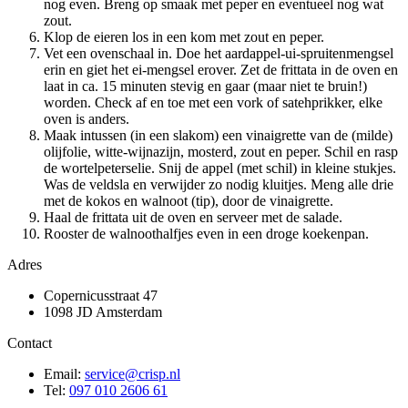
nog even. Breng op smaak met peper en eventueel nog wat
zout.
Klop de eieren los in een kom met zout en peper.
Vet een ovenschaal in. Doe het aardappel-ui-spruitenmengsel
erin en giet het ei-mengsel erover. Zet de frittata in de oven en
laat in ca. 15 minuten stevig en gaar (maar niet te bruin!)
worden. Check af en toe met een vork of satehprikker, elke
oven is anders.
Maak intussen (in een slakom) een vinaigrette van de (milde)
olijfolie, witte-wijnazijn, mosterd, zout en peper. Schil en rasp
de wortelpeterselie. Snij de appel (met schil) in kleine stukjes.
Was de veldsla en verwijder zo nodig kluitjes. Meng alle drie
met de kokos en walnoot (tip), door de vinaigrette.
Haal de frittata uit de oven en serveer met de salade.
Rooster de walnoothalfjes even in een droge koekenpan.
Adres
Copernicusstraat 47
1098 JD Amsterdam
Contact
Email:
service@crisp.nl
Tel:
097 010 2606 61