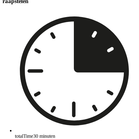
raapstelen
totalTime
30
minuten