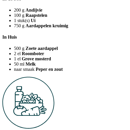
200
g
Andijvie
100
g
Raapstelen
1
stuk(s)
Ui
750
g
Aardappelen kruimig
In Huis
500
g
Zoete aardappel
2
el
Roomboter
1
el
Grove mosterd
50
ml
Melk
naar smaak
Peper en zout