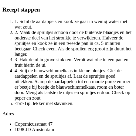
Recept stappen
1. Schil de aardappels en kook ze gaar in weinig water met
wat zout.
2. Maak de spruitjes schoon door de buitenste blaadjes en het
onderste deel van het stronkje te verwijderen. Halveer de
spruitjes en kook ze in een tweede pan in ca. 5 minuten
beetgaar. Check even. Als de spruiten erg groot zijn duurt het
langer.
3. Hak de ui in grove stukken. Verhit wat olie in een pan en
fruit hierin de ui.
4. Snij de blauwschimmelkaas in kleine blokjes. Giet de
aardappelen en de spruitjes af. Laat de spruitjes goed
uitlekken. Stamp de aardappelen tot een mooie puree en roer
er beetje bij beetje de blauwschimmelkaas, room en boter
door. Meng als laatste de uitjes en spruitjes erdoor. Check op
peper en zout.
<br>Tip: lekker met slavinken.
Adres
Copernicusstraat 47
1098 JD Amsterdam