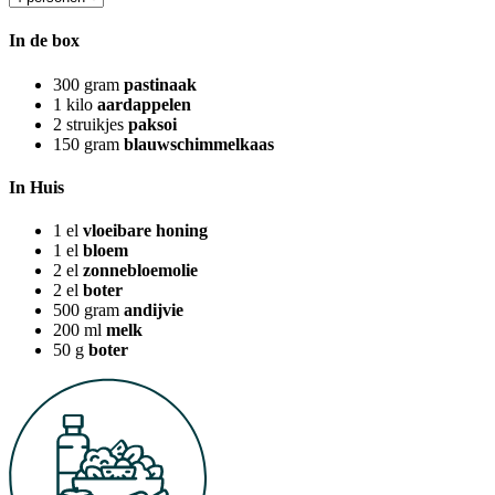
In de box
300
gram
pastinaak
1
kilo
aardappelen
2
struikjes
paksoi
150
gram
blauwschimmelkaas
In Huis
1
el
vloeibare honing
1
el
bloem
2
el
zonnebloemolie
2
el
boter
500
gram
andijvie
200
ml
melk
50
g
boter