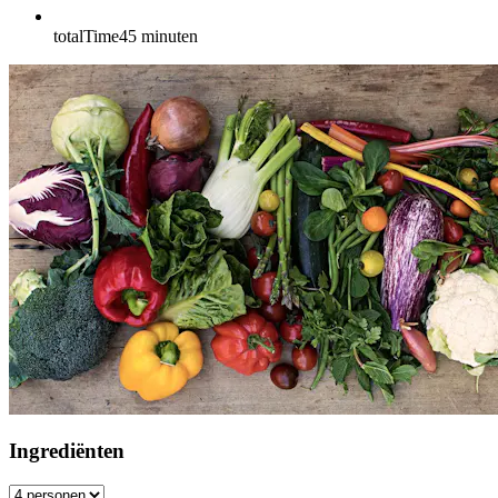
totalTime
45
minuten
Ingrediënten