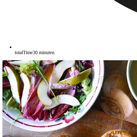
totalTime
30
minuten