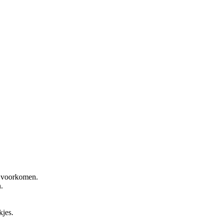
e voorkomen.
.
kjes.