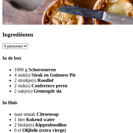
Ingrediënten
In de box
1000
g
Schorseneren
4
stuk(s)
Steak en Guinness Pie
2
struikje(s)
Roodlof
2
stuk(s)
Conference peren
2
zakje(s)
Gemengde sla
In Huis
naar smaak
Citroensap
1
liter
Kokend water
2
blokje(s)
Kippenbouillon
6
el
Olijfolie (extra vierge)