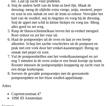
toe. Laat op zacht vuur pruttelen.
Snij de andere helft van de lente-ui heel fijn. Maak de
dressing: meng de olijfolie extra vierge, azijn, mosterd, peper
en zout in een slabak en roer de lente-ui erdoor. Verwijder het
hart van de roodlof, snij in ringetjes en voeg bij de dressing.
Snij de appel met schil in kleine blokjes en voeg toe. Meng
alles goed en zet weg.
Rasp de blauwschimmelkaas boven het ui-venkel mengsel.
Roer erdoor en zet het vuur uit.
Haal de pompoentjes uit de oven en laat ze een beetje
afkoelen. Schep het zachte vruchtvlees uit de pompoen en
prak met een vork door het venkel-kaasmengsel. Breng op
smaak met peper en zout.
Vul de pompoenhelften met het venkelkaasmengsel en zet
nog 5 minuten in de oven zodat er een bruin korstje op komt.
Rooster intussen de pompoenpitjes knapperig op zacht vuur in
een droge koekenpan.
Serveer de gevulde pompoentjes met de geroosterde
pompoenpitten en het frisse roodlof-appelslaatje.
Adres
Copernicusstraat 47
1098 JD Amsterdam