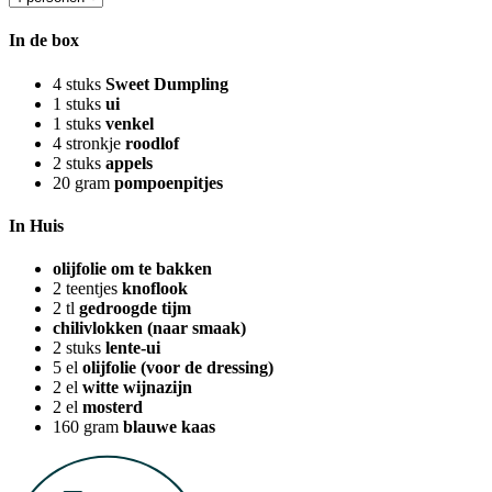
In de box
4
stuks
Sweet Dumpling
1
stuks
ui
1
stuks
venkel
4
stronkje
roodlof
2
stuks
appels
20
gram
pompoenpitjes
In Huis
olijfolie om te bakken
2
teentjes
knoflook
2
tl
gedroogde tijm
chilivlokken (naar smaak)
2
stuks
lente-ui
5
el
olijfolie (voor de dressing)
2
el
witte wijnazijn
2
el
mosterd
160
gram
blauwe kaas