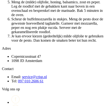
Meng de (milde) olijfolie, honing, balsamico, zout en peper.
Leg de roodlof met de gebakken kant naar boven in een
ovenschaal en besprenkel met de marinade. Bak 5 minuten in
de oven.
Scheur de buffelmozzarella in stukjes. Meng de pesto door de
gewenste hoeveelheid tagliatelle. Garneer met mozzarella,
peper en nog een plukje rucola. Serveer met de
gekaramelliseerde roodlof.
Je kan ervoor kiezen (gedeeltelijk) milde olijfolie te gebruiken
voor de pesto. Dan komen de smaken beter tot hun recht.
Adres
Copernicusstraat 47
1098 JD Amsterdam
Contact
Email:
service@crisp.nl
Tel:
097 010 2606 61
Volg ons op