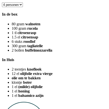
In de box
80
gram
walnoten
100
gram
rucola
1
tl
citroenrasp
1.5
el
citroensap
6
stuks
roodlof
300
gram
tagliatelle
2
bollen
buffelmozzarella
In Huis
2
teentjes
knoflook
12
el
olijfolie extra vierge
olie om te bakken
klontje
boter
1
el
(milde) olijfolie
1
el
honing
1
el
balsamico azijn