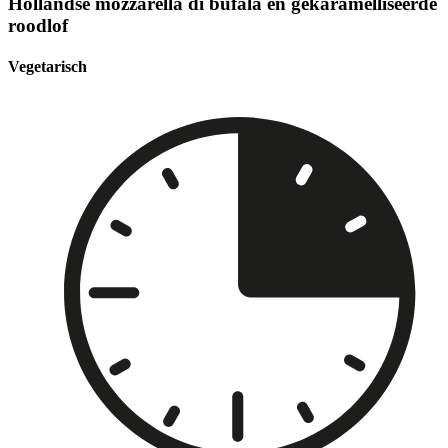
Hollandse mozzarella di bufala en gekaramelliseerde
roodlof
Vegetarisch