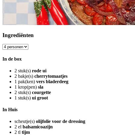
Ingrediënten
In de box
2
stuk(s)
rode ui
2
bakje(s)
cherrytomaatjes
1
pak(ken)
vers bladerdeeg
1
krop(pen)
sla
2
stuk(s)
courgette
1
stuk(s)
ui groot
In Huis
scheutje(s)
olijfolie voor de dressing
2
el
balsamicoazijn
2
tl
tijm