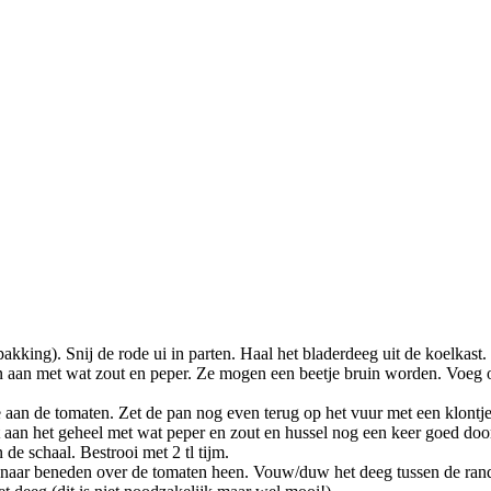
king). Snij de rode ui in parten. Haal het bladerdeeg uit de koelkast.
in aan met wat zout en peper. Ze mogen een beetje bruin worden. Voeg op h
an de tomaten. Zet de pan nog even terug op het vuur met een klontje b
ot aan het geheel met wat peper en zout en hussel nog een keer goed doo
de schaal. Bestrooi met 2 tl tijm.
naar beneden over de tomaten heen. Vouw/duw het deeg tussen de rand 