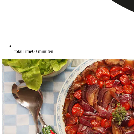
totalTime
60
minuten