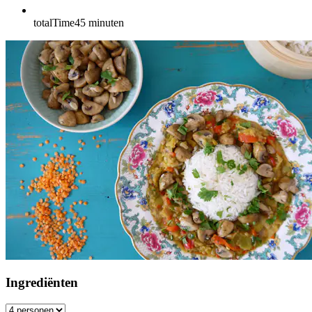
totalTime
45
minuten
Ingrediënten