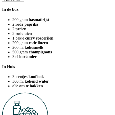
In de box
200
gram
basmatirijst
2
rode paprika
2
preien
2
rode uien
1
bakje
curry specerijen
200
gram
rode linzen
200
ml
kokosmelk
500
gram
champignons
3
el
koriander
In Huis
3
teentjes
knoflook
300
ml
kokend water
olie om te bakken