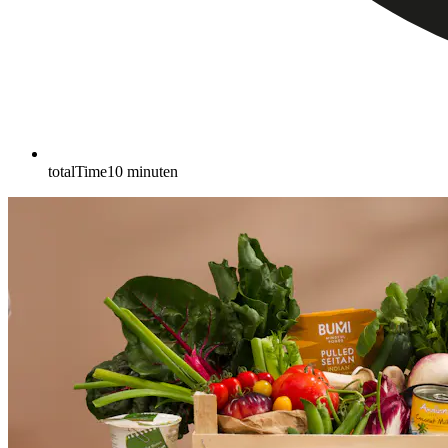
totalTime
10
minuten