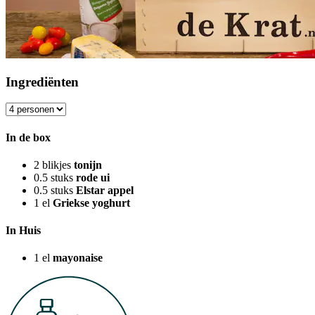
Ingrediënten
In de box
2
blikjes
tonijn
0.5
stuks
rode ui
0.5
stuks
Elstar appel
1
el
Griekse yoghurt
In Huis
1
el
mayonaise