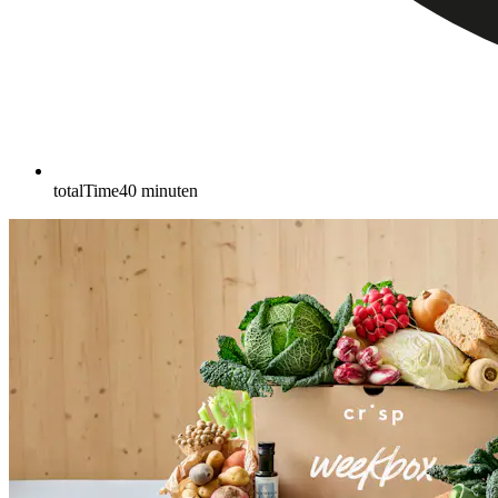
totalTime
40
minuten