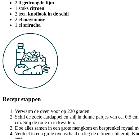
2
tl
gedroogde tijm
1
stuks
citroen
2
teen
knoflook in de schil
2
el
mayonaise
1
el
sriracha
Recept stappen
Verwarm de oven voor op 220 graden.
Schil de zoete aardappel en snij in dunne partjes van ca. 0.5 cm
cm. Snij de rode ui in kwarten.
Doe alles samen in een grote mengkom en besprenkel royaal met 
Verdeel in een grote ovenschaal en leg de citroenschil erbij. K