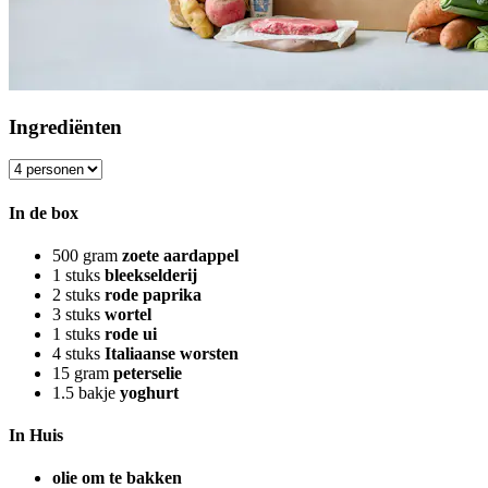
Ingrediënten
In de box
500
gram
zoete aardappel
1
stuks
bleekselderij
2
stuks
rode paprika
3
stuks
wortel
1
stuks
rode ui
4
stuks
Italiaanse worsten
15
gram
peterselie
1.5
bakje
yoghurt
In Huis
olie om te bakken