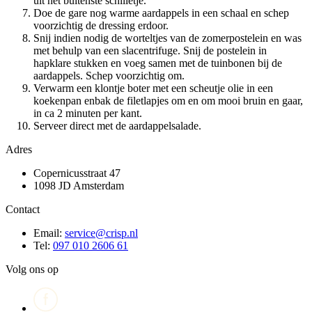
uit het buitenste schilletje.
Doe de gare nog warme aardappels in een schaal en schep
voorzichtig de dressing erdoor.
Snij indien nodig de worteltjes van de zomerpostelein en was
met behulp van een slacentrifuge. Snij de postelein in
hapklare stukken en voeg samen met de tuinbonen bij de
aardappels. Schep voorzichtig om.
Verwarm een klontje boter met een scheutje olie in een
koekenpan enbak de filetlapjes om en om mooi bruin en gaar,
in ca 2 minuten per kant.
Serveer direct met de aardappelsalade.
Adres
Copernicusstraat 47
1098 JD Amsterdam
Contact
Email:
service@crisp.nl
Tel:
097 010 2606 61
Volg ons op