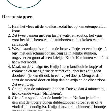
Recept stappen
Haal het vlees uit de koelkast zodat het op kamertemperatuur
komt.
Zet twee pannen met een laagje water en zout op het vuur
voor het blancheren van de tuinbonen en het koken van de
aardappels.
Was de aardappels en boen de losse velletjes er een beetje af,
bijv. met een schuursponsje. Snij ze in gelijke stukken,
ongeveer zo groot als een krieltje. Kook 10 minuten vanaf dat
het water kookt.
Maak nu de vinaigrette. Knijp 1 teen knoflook in kopje of
kommetje en meng/druk daar met een lepel het zout goed
doorheen (je kan dit ook in een vijzel doen). Meng er dan
eerst de mosterd door en klop dan de azijn en de olie erdoor.
Zet even weg.
Ga intussen de tuinbonen doppen. Doe ze dan 4 minuten bij
het kokende water (blancheren).
Giet af en spoel onder de koude kraan. Nu kan je indien
gewenst de grotere bonen dubbeldoppen (proef even of je
vindt dat het nodig is). Knijp daarvoor het binnenste boontje