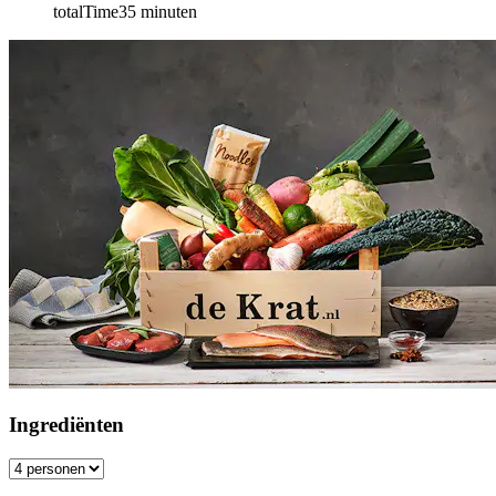
totalTime
35
minuten
Ingrediënten