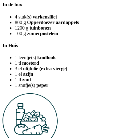
In de box
4
stuk(s)
varkensfilet
800
g
Opperdoezer aardappels
1200
g
tuinbonen
100
g
zomerpostelein
In Huis
1
teentje(s)
knoflook
1
tl
mosterd
3
el
olijfolie (extra vierge)
1
el
azijn
1
tl
zout
1
snufje(s)
peper