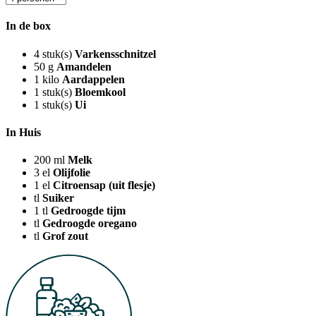
In de box
4
stuk(s)
Varkensschnitzel
50
g
Amandelen
1
kilo
Aardappelen
1
stuk(s)
Bloemkool
1
stuk(s)
Ui
In Huis
200
ml
Melk
3
el
Olijfolie
1
el
Citroensap (uit flesje)
tl
Suiker
1
tl
Gedroogde tijm
tl
Gedroogde oregano
tl
Grof zout