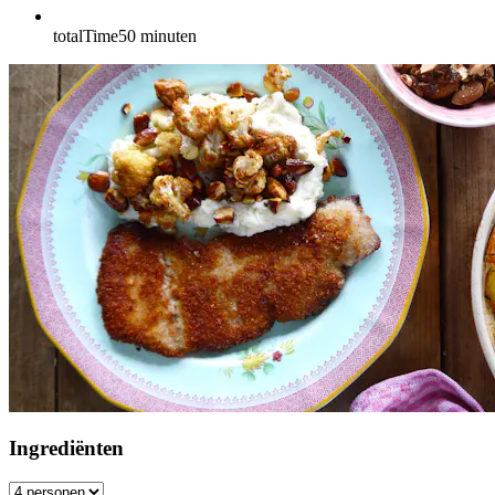
totalTime
50
minuten
Ingrediënten