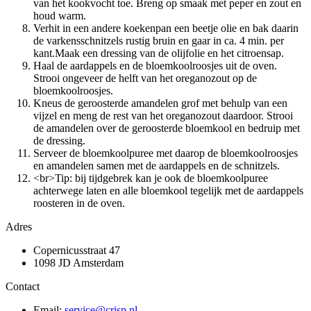
van het kookvocht toe. Breng op smaak met peper en zout en
houd warm.
Verhit in een andere koekenpan een beetje olie en bak daarin
de varkensschnitzels rustig bruin en gaar in ca. 4 min. per
kant.Maak een dressing van de olijfolie en het citroensap.
Haal de aardappels en de bloemkoolroosjes uit de oven.
Strooi ongeveer de helft van het oreganozout op de
bloemkoolroosjes.
Kneus de geroosterde amandelen grof met behulp van een
vijzel en meng de rest van het oreganozout daardoor. Strooi
de amandelen over de geroosterde bloemkool en bedruip met
de dressing.
Serveer de bloemkoolpuree met daarop de bloemkoolroosjes
en amandelen samen met de aardappels en de schnitzels.
<br>Tip: bij tijdgebrek kan je ook de bloemkoolpuree
achterwege laten en alle bloemkool tegelijk met de aardappels
roosteren in de oven.
Adres
Copernicusstraat 47
1098 JD Amsterdam
Contact
Email:
service@crisp.nl