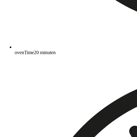
ovenTime
20
minuten