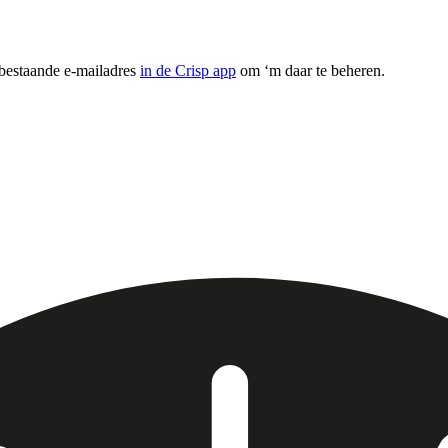
 bestaande e-mailadres
in de Crisp app
om ‘m daar te beheren.