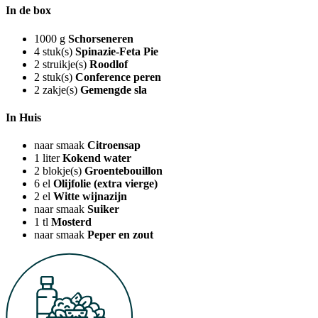
In de box
1000
g
Schorseneren
4
stuk(s)
Spinazie-Feta Pie
2
struikje(s)
Roodlof
2
stuk(s)
Conference peren
2
zakje(s)
Gemengde sla
In Huis
naar smaak
Citroensap
1
liter
Kokend water
2
blokje(s)
Groentebouillon
6
el
Olijfolie (extra vierge)
2
el
Witte wijnazijn
naar smaak
Suiker
1
tl
Mosterd
naar smaak
Peper en zout