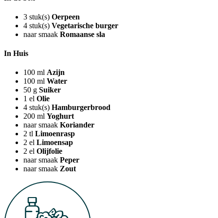
3
stuk(s)
Oerpeen
4
stuk(s)
Vegetarische burger
naar smaak
Romaanse sla
In Huis
100
ml
Azijn
100
ml
Water
50
g
Suiker
1
el
Olie
4
stuk(s)
Hamburgerbrood
200
ml
Yoghurt
naar smaak
Koriander
2
tl
Limoenrasp
2
el
Limoensap
2
el
Olijfolie
naar smaak
Peper
naar smaak
Zout