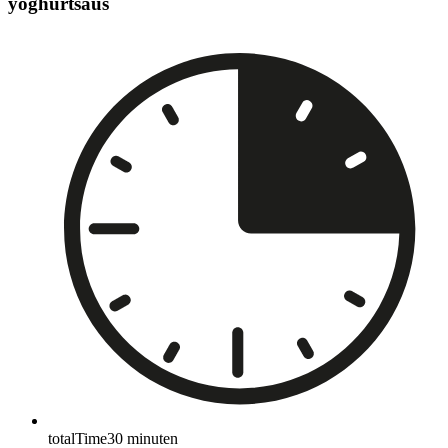
yoghurtsaus
totalTime
30
minuten