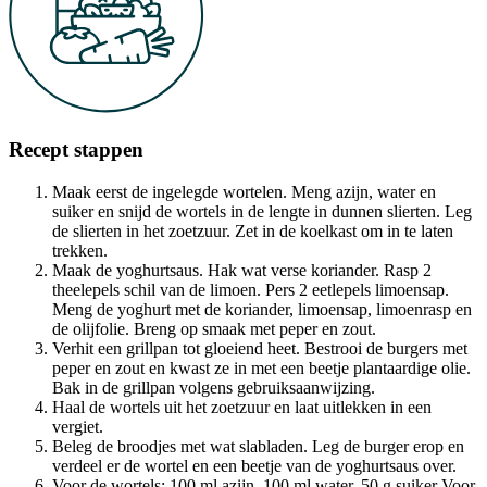
Recept stappen
Maak eerst de ingelegde wortelen. Meng azijn, water en
suiker en snijd de wortels in de lengte in dunnen slierten. Leg
de slierten in het zoetzuur. Zet in de koelkast om in te laten
trekken.
Maak de yoghurtsaus. Hak wat verse koriander. Rasp 2
theelepels schil van de limoen. Pers 2 eetlepels limoensap.
Meng de yoghurt met de koriander, limoensap, limoenrasp en
de olijfolie. Breng op smaak met peper en zout.
Verhit een grillpan tot gloeiend heet. Bestrooi de burgers met
peper en zout en kwast ze in met een beetje plantaardige olie.
Bak in de grillpan volgens gebruiksaanwijzing.
Haal de wortels uit het zoetzuur en laat uitlekken in een
vergiet.
Beleg de broodjes met wat slabladen. Leg de burger erop en
verdeel er de wortel en een beetje van de yoghurtsaus over.
Voor de wortels: 100 ml azijn, 100 ml water, 50 g suiker Voor