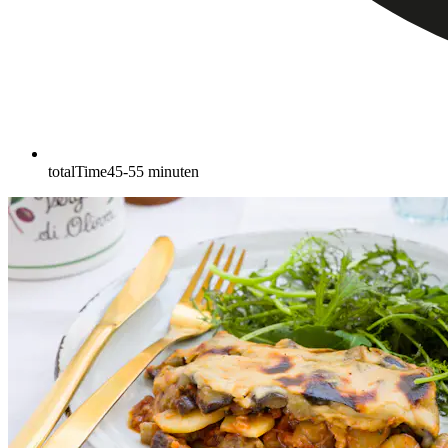
totalTime
45-55
minuten