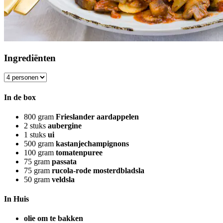
Ingrediënten
In de box
800
gram
Frieslander aardappelen
2
stuks
aubergine
1
stuks
ui
500
gram
kastanjechampignons
100
gram
tomatenpuree
75
gram
passata
75
gram
rucola-rode mosterdbladsla
50
gram
veldsla
In Huis
olie om te bakken