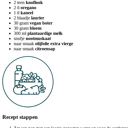
2
teen
knoflook
2
tl
oregano
1
tl
kaneel
2
blaadje
laurier
30
gram
vegan boter
30
gram
bloem
300
ml
plantaardige melk
snufje
nootmuskaat
naar smaak
olijfolie extra vierge
naar smaak
citroensap
Recept stappen