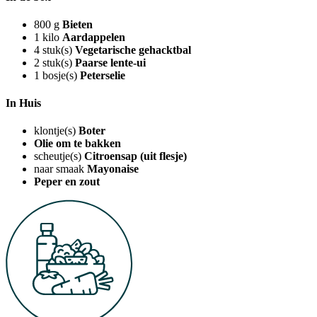
800
g
Bieten
1
kilo
Aardappelen
4
stuk(s)
Vegetarische gehacktbal
2
stuk(s)
Paarse lente-ui
1
bosje(s)
Peterselie
In Huis
klontje(s)
Boter
Olie om te bakken
scheutje(s)
Citroensap (uit flesje)
naar smaak
Mayonaise
Peper en zout