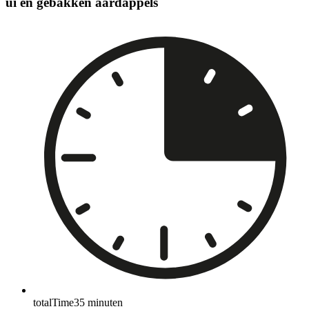
ui en gebakken aardappels
totalTime
35
minuten