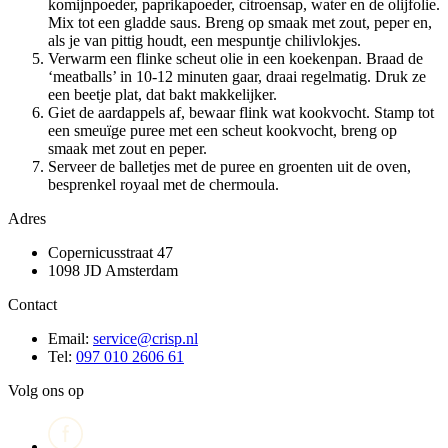
komijnpoeder, paprikapoeder, citroensap, water en de olijfolie.
Mix tot een gladde saus. Breng op smaak met zout, peper en,
als je van pittig houdt, een mespuntje chilivlokjes.
Verwarm een flinke scheut olie in een koekenpan. Braad de
‘meatballs’ in 10-12 minuten gaar, draai regelmatig. Druk ze
een beetje plat, dat bakt makkelijker.
Giet de aardappels af, bewaar flink wat kookvocht. Stamp tot
een smeuïge puree met een scheut kookvocht, breng op
smaak met zout en peper.
Serveer de balletjes met de puree en groenten uit de oven,
besprenkel royaal met de chermoula.
Adres
Copernicusstraat 47
1098 JD Amsterdam
Contact
Email:
service@crisp.nl
Tel:
097 010 2606 61
Volg ons op