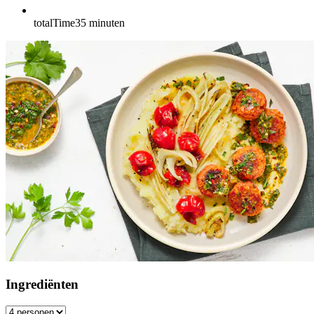
totalTime
35
minuten
Ingrediënten