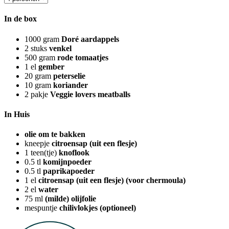
In de box
1000
gram
Doré aardappels
2
stuks
venkel
500
gram
rode tomaatjes
1
el
gember
20
gram
peterselie
10
gram
koriander
2
pakje
Veggie lovers meatballs
In Huis
olie om te bakken
kneepje
citroensap (uit een flesje)
1
teen(tje)
knoflook
0.5
tl
komijnpoeder
0.5
tl
paprikapoeder
1
el
citroensap (uit een flesje) (voor chermoula)
2
el
water
75
ml
(milde) olijfolie
mespuntje
chilivlokjes (optioneel)