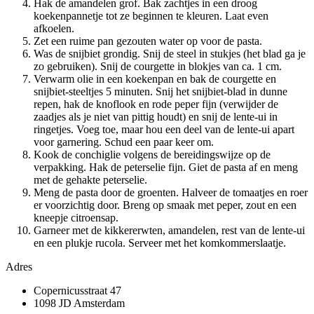
Hak de amandelen grof. Bak zachtjes in een droog
koekenpannetje tot ze beginnen te kleuren. Laat even
afkoelen.
Zet een ruime pan gezouten water op voor de pasta.
Was de snijbiet grondig. Snij de steel in stukjes (het blad ga je
zo gebruiken). Snij de courgette in blokjes van ca. 1 cm.
Verwarm olie in een koekenpan en bak de courgette en
snijbiet-steeltjes 5 minuten. Snij het snijbiet-blad in dunne
repen, hak de knoflook en rode peper fijn (verwijder de
zaadjes als je niet van pittig houdt) en snij de lente-ui in
ringetjes. Voeg toe, maar hou een deel van de lente-ui apart
voor garnering. Schud een paar keer om.
Kook de conchiglie volgens de bereidingswijze op de
verpakking. Hak de peterselie fijn. Giet de pasta af en meng
met de gehakte peterselie.
Meng de pasta door de groenten. Halveer de tomaatjes en roer
er voorzichtig door. Breng op smaak met peper, zout en een
kneepje citroensap.
Garneer met de kikkererwten, amandelen, rest van de lente-ui
en een plukje rucola. Serveer met het komkommerslaatje.
Adres
Copernicusstraat 47
1098 JD Amsterdam