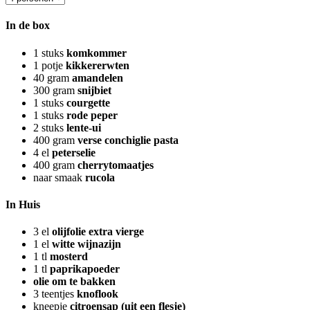
In de box
1
stuks
komkommer
1
potje
kikkererwten
40
gram
amandelen
300
gram
snijbiet
1
stuks
courgette
1
stuks
rode peper
2
stuks
lente-ui
400
gram
verse conchiglie pasta
4
el
peterselie
400
gram
cherrytomaatjes
naar smaak
rucola
In Huis
3
el
olijfolie extra vierge
1
el
witte wijnazijn
1
tl
mosterd
1
tl
paprikapoeder
olie om te bakken
3
teentjes
knoflook
kneepje
citroensap (uit een flesje)