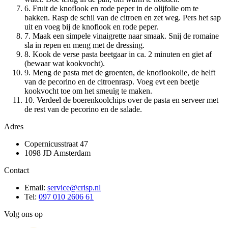
6. Fruit de knoflook en rode peper in de olijfolie om te
bakken. Rasp de schil van de citroen en zet weg. Pers het sap
uit en voeg bij de knoflook en rode peper.
7. Maak een simpele vinaigrette naar smaak. Snij de romaine
sla in repen en meng met de dressing.
8. Kook de verse pasta beetgaar in ca. 2 minuten en giet af
(bewaar wat kookvocht).
9. Meng de pasta met de groenten, de knoflookolie, de helft
van de pecorino en de citroenrasp. Voeg evt een beetje
kookvocht toe om het smeuïg te maken.
10. Verdeel de boerenkoolchips over de pasta en serveer met
de rest van de pecorino en de salade.
Adres
Copernicusstraat 47
1098 JD Amsterdam
Contact
Email:
service@crisp.nl
Tel:
097 010 2606 61
Volg ons op