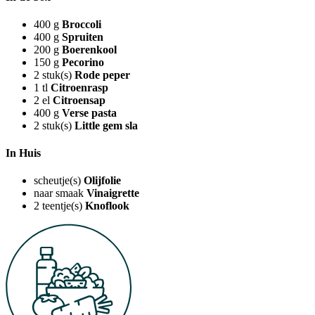
400
g
Broccoli
400
g
Spruiten
200
g
Boerenkool
150
g
Pecorino
2
stuk(s)
Rode peper
1
tl
Citroenrasp
2
el
Citroensap
400
g
Verse pasta
2
stuk(s)
Little gem sla
In Huis
scheutje(s)
Olijfolie
naar smaak
Vinaigrette
2
teentje(s)
Knoflook