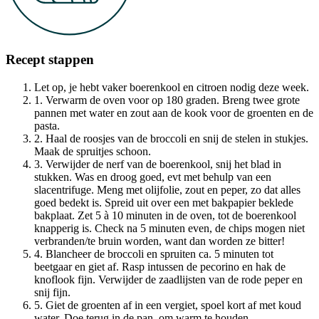
Recept stappen
Let op, je hebt vaker boerenkool en citroen nodig deze week.
1. Verwarm de oven voor op 180 graden. Breng twee grote
pannen met water en zout aan de kook voor de groenten en de
pasta.
2. Haal de roosjes van de broccoli en snij de stelen in stukjes.
Maak de spruitjes schoon.
3. Verwijder de nerf van de boerenkool, snij het blad in
stukken. Was en droog goed, evt met behulp van een
slacentrifuge. Meng met olijfolie, zout en peper, zo dat alles
goed bedekt is. Spreid uit over een met bakpapier beklede
bakplaat. Zet 5 à 10 minuten in de oven, tot de boerenkool
knapperig is. Check na 5 minuten even, de chips mogen niet
verbranden/te bruin worden, want dan worden ze bitter!
4. Blancheer de broccoli en spruiten ca. 5 minuten tot
beetgaar en giet af. Rasp intussen de pecorino en hak de
knoflook fijn. Verwijder de zaadlijsten van de rode peper en
snij fijn.
5. Giet de groenten af in een vergiet, spoel kort af met koud
water. Doe terug in de pan, om warm te houden.