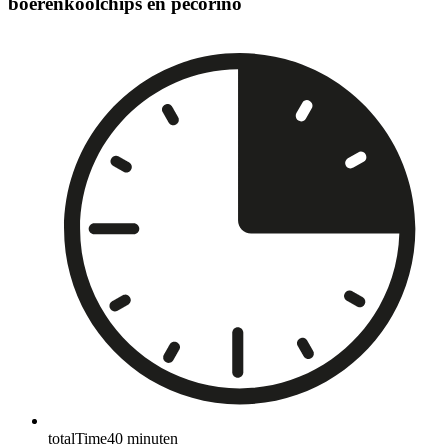
boerenkoolchips en pecorino
totalTime
40
minuten