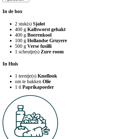
In de box
2
stuk(s)
Sjalot
400
g
Kalfsworst gehakt
400
g
Boerenkool
100
g
Hollandse Gruyere
500
g
Verse fusilli
1
scheutje(s)
Zure room
In Huis
1
teentje(s)
Knoflook
om te bakken
Olie
1
tl
Paprikapoeder