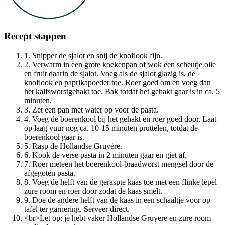
Recept stappen
1. Snipper de sjalot en snij de knoflook fijn.
2. Verwarm in een grote koekenpan of wok een scheutje olie
en fruit daarin de sjalot. Voeg als de sjalot glazig is, de
knoflook en paprikapoeder toe. Roer goed om en voeg dan
het kalfsworstgehakt toe. Bak totdat het gehakt gaar is in ca. 5
minuten.
3. Zet een pan met water op voor de pasta.
4. Voeg de boerenkool bij het gehakt en roer goed door. Laat
op laag vuur nog ca. 10-15 minuten pruttelen, totdat de
boerenkool gaar is.
5. Rasp de Hollandse Gruyère.
6. Kook de verse pasta in 2 minuten gaar en giet af.
7. Roer meteen het boerenkool-braadworst mengsel door de
afgegoten pasta.
8. Voeg de helft van de geraspte kaas toe met een flinke lepel
zure room en roer door zodat de kaas smelt.
9. Doe de andere helft van de kaas in een schaaltje voor op
tafel ter garnering. Serveer direct.
<br>Let op: je hebt vaker Hollandse Gruyere en zure room