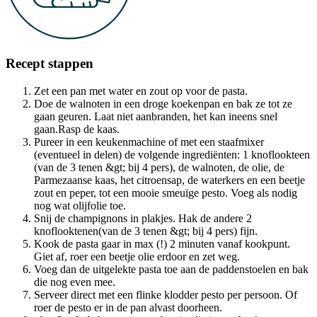
Recept stappen
Zet een pan met water en zout op voor de pasta.
Doe de walnoten in een droge koekenpan en bak ze tot ze
gaan geuren. Laat niet aanbranden, het kan ineens snel
gaan.Rasp de kaas.
Pureer in een keukenmachine of met een staafmixer
(eventueel in delen) de volgende ingrediënten: 1 knoflookteen
(van de 3 tenen &gt; bij 4 pers), de walnoten, de olie, de
Parmezaanse kaas, het citroensap, de waterkers en een beetje
zout en peper, tot een mooie smeuïge pesto. Voeg als nodig
nog wat olijfolie toe.
Snij de champignons in plakjes. Hak de andere 2
knoflooktenen(van de 3 tenen &gt; bij 4 pers) fijn.
Kook de pasta gaar in max (!) 2 minuten vanaf kookpunt.
Giet af, roer een beetje olie erdoor en zet weg.
Voeg dan de uitgelekte pasta toe aan de paddenstoelen en bak
die nog even mee.
Serveer direct met een flinke klodder pesto per persoon. Of
roer de pesto er in de pan alvast doorheen.