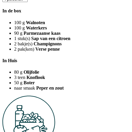
In de box
100
g
Walnoten
100
g
Waterkers
90
g
Parmezaanse kaas
1
stuk(s)
Sap van een citroen
2
bakje(s)
Champignons
2
pak(ken)
Verse penne
In Huis
80
g
Olijfolie
3
teen
Knoflook
50
g
Boter
naar smaak
Peper en zout