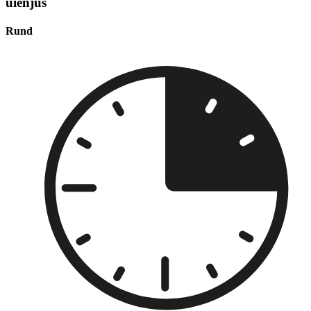
uienjus
Rund