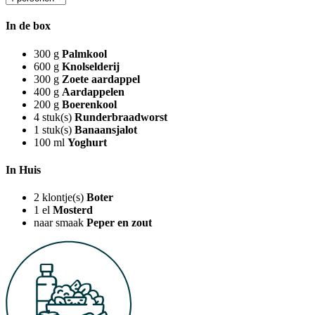
In de box
300
g
Palmkool
600
g
Knolselderij
300
g
Zoete aardappel
400
g
Aardappelen
200
g
Boerenkool
4
stuk(s)
Runderbraadworst
1
stuk(s)
Banaansjalot
100
ml
Yoghurt
In Huis
2
klontje(s)
Boter
1
el
Mosterd
naar smaak
Peper en zout