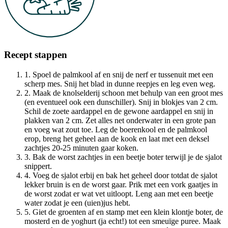
Recept stappen
1. Spoel de palmkool af en snij de nerf er tussenuit met een
scherp mes. Snij het blad in dunne reepjes en leg even weg.
2. Maak de knolselderij schoon met behulp van een groot mes
(en eventueel ook een dunschiller). Snij in blokjes van 2 cm.
Schil de zoete aardappel en de gewone aardappel en snij in
plakken van 2 cm. Zet alles net onderwater in een grote pan
en voeg wat zout toe. Leg de boerenkool en de palmkool
erop, breng het geheel aan de kook en laat met een deksel
zachtjes 20-25 minuten gaar koken.
3. Bak de worst zachtjes in een beetje boter terwijl je de sjalot
snippert.
4. Voeg de sjalot erbij en bak het geheel door totdat de sjalot
lekker bruin is en de worst gaar. Prik met een vork gaatjes in
de worst zodat er wat vet uitloopt. Leng aan met een beetje
water zodat je een (uien)jus hebt.
5. Giet de groenten af en stamp met een klein klontje boter, de
mosterd en de yoghurt (ja echt!) tot een smeuïge puree. Maak