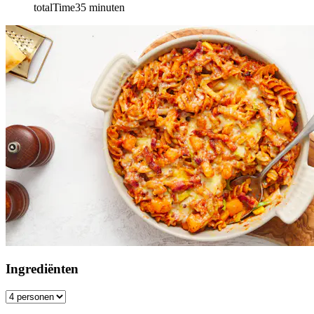
totalTime
35
minuten
Ingrediënten