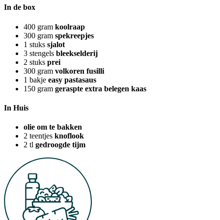
In de box
400
gram
koolraap
300
gram
spekreepjes
1
stuks
sjalot
3
stengels
bleekselderij
2
stuks
prei
300
gram
volkoren fusilli
1
bakje
easy pastasaus
150
gram
geraspte extra belegen kaas
In Huis
olie om te bakken
2
teentjes
knoflook
2
tl
gedroogde tijm