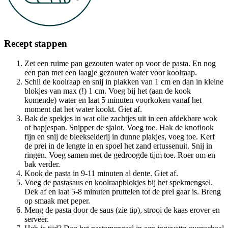
Recept stappen
Zet een ruime pan gezouten water op voor de pasta. En nog
een pan met een laagje gezouten water voor koolraap.
Schil de koolraap en snij in plakken van 1 cm en dan in kleine
blokjes van max (!) 1 cm. Voeg bij het (aan de kook
komende) water en laat 5 minuten voorkoken vanaf het
moment dat het water kookt. Giet af.
Bak de spekjes in wat olie zachtjes uit in een afdekbare wok
of hapjespan. Snipper de sjalot. Voeg toe. Hak de knoflook
fijn en snij de bleekselderij in dunne plakjes, voeg toe. Kerf
de prei in de lengte in en spoel het zand ertussenuit. Snij in
ringen. Voeg samen met de gedroogde tijm toe. Roer om en
bak verder.
Kook de pasta in 9-11 minuten al dente. Giet af.
Voeg de pastasaus en koolraapblokjes bij het spekmengsel.
Dek af en laat 5-8 minuten pruttelen tot de prei gaar is. Breng
op smaak met peper.
Meng de pasta door de saus (zie tip), strooi de kaas erover en
serveer.