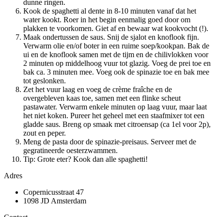
dunne ringen.
Kook de spaghetti al dente in 8-10 minuten vanaf dat het
water kookt. Roer in het begin eenmalig goed door om
plakken te voorkomen. Giet af en bewaar wat kookvocht (!).
Maak ondertussen de saus. Snij de sjalot en knoflook fijn.
Verwarm olie en/of boter in een ruime soep/kookpan. Bak de
ui en de knoflook samen met de tijm en de chilivlokken voor
2 minuten op middelhoog vuur tot glazig. Voeg de prei toe en
bak ca. 3 minuten mee. Voeg ook de spinazie toe en bak mee
tot geslonken.
Zet het vuur laag en voeg de crème fraîche en de
overgebleven kaas toe, samen met een flinke scheut
pastawater. Verwarm enkele minuten op laag vuur, maar laat
het niet koken. Pureer het geheel met een staafmixer tot een
gladde saus. Breng op smaak met citroensap (ca 1el voor 2p),
zout en peper.
Meng de pasta door de spinazie-preisaus. Serveer met de
gegratineerde oesterzwammen.
Tip: Grote eter? Kook dan alle spaghetti!
Adres
Copernicusstraat 47
1098 JD Amsterdam