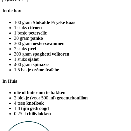
In de box
100
gram
Stokâlde Fryske kaas
1
stuks
citroen
1
bosje
peterselie
30
gram
panko
300
gram
oesterzwammen
2
stuks
prei
300
gram
spaghetti volkoren
1
stuks
sjalot
400
gram
spinazie
1.5
bakje
crème fraîche
In Huis
olie of boter om te bakken
2
blokje (voor 500 ml)
groentebouillon
4
teen
knoflook
1
tl
tijm gedroogd
0.25
tl
chilivlokken