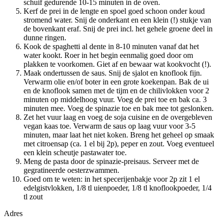
schuif gedurende 10-15 minuten in de oven.
Kerf de prei in de lengte en spoel goed schoon onder koud
stromend water. Snij de onderkant en een klein (!) stukje van
de bovenkant eraf. Snij de prei incl. het gehele groene deel in
dunne ringen.
Kook de spaghetti al dente in 8-10 minuten vanaf dat het
water kookt. Roer in het begin eenmalig goed door om
plakken te voorkomen. Giet af en bewaar wat kookvocht (!).
Maak ondertussen de saus. Snij de sjalot en knoflook fijn.
Verwarm olie en/of boter in een grote koekenpan. Bak de ui
en de knoflook samen met de tijm en de chilivlokken voor 2
minuten op middelhoog vuur. Voeg de prei toe en bak ca. 3
minuten mee. Voeg de spinazie toe en bak mee tot geslonken.
Zet het vuur laag en voeg de soja cuisine en de overgebleven
vegan kaas toe. Verwarm de saus op laag vuur voor 3-5
minuten, maar laat het niet koken. Breng het geheel op smaak
met citroensap (ca. 1 el bij 2p), peper en zout. Voeg eventueel
een klein scheutje pastawater toe.
Meng de pasta door de spinazie-preisaus. Serveer met de
gegratineerde oesterzwammen.
Goed om te weten: in het specerijenbakje voor 2p zit 1 el
edelgistvlokken, 1/8 tl uienpoeder, 1/8 tl knoflookpoeder, 1/4
tl zout
Adres