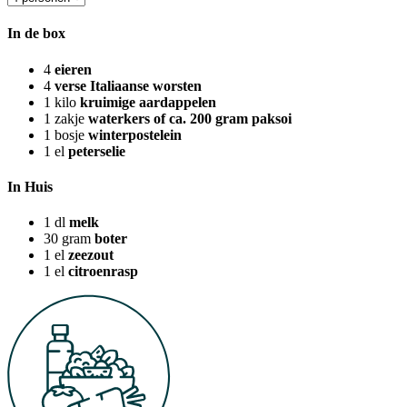
In de box
4
eieren
4
verse Italiaanse worsten
1
kilo
kruimige aardappelen
1
zakje
waterkers of ca. 200 gram paksoi
1
bosje
winterpostelein
1
el
peterselie
In Huis
1
dl
melk
30
gram
boter
1
el
zeezout
1
el
citroenrasp