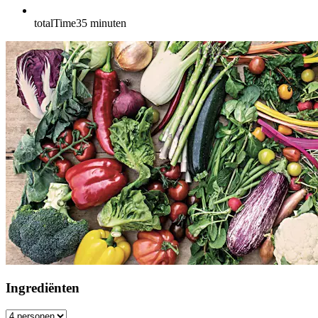
totalTime
35
minuten
Ingrediënten