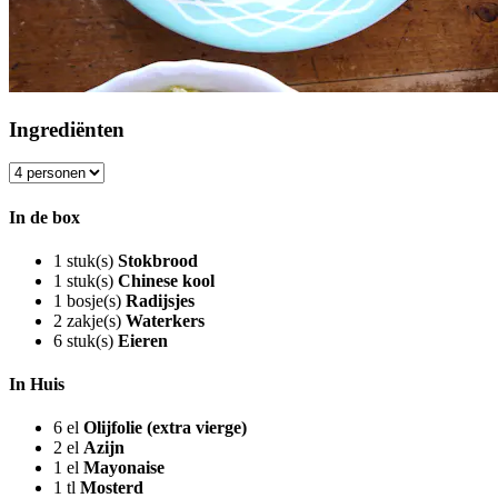
Ingrediënten
In de box
1
stuk(s)
Stokbrood
1
stuk(s)
Chinese kool
1
bosje(s)
Radijsjes
2
zakje(s)
Waterkers
6
stuk(s)
Eieren
In Huis
6
el
Olijfolie (extra vierge)
2
el
Azijn
1
el
Mayonaise
1
tl
Mosterd