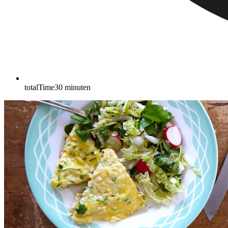
totalTime
30
minuten