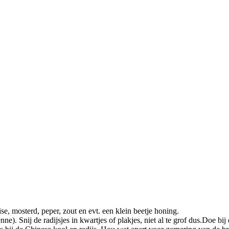
se, mosterd, peper, zout en evt. een klein beetje honing.
ne). Snij de radijsjes in kwartjes of plakjes, niet al te grof dus.Doe bi