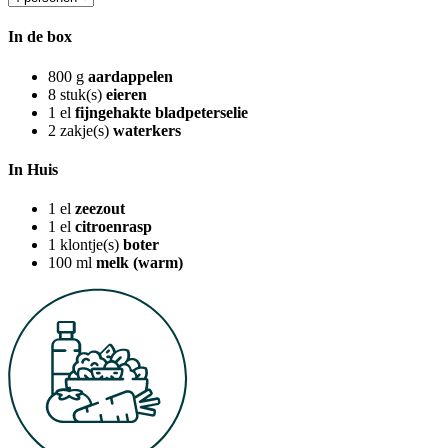
In de box
800
g
aardappelen
8
stuk(s)
eieren
1
el
fijngehakte bladpeterselie
2
zakje(s)
waterkers
In Huis
1
el
zeezout
1
el
citroenrasp
1
klontje(s)
boter
100
ml
melk (warm)