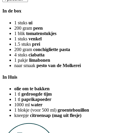
In de box
1
stuks
ui
200
gram
peen
1
blik
tomatenstukjes
1
stuks
venkel
1.5
stuks
prei
200
gram
conchigliette pasta
4
stuks
ciabatta
1
pakje
limabonen
naar smaak
pesto van de Molkerei
In Huis
olie om te bakken
1
tl
gedroogde tijm
1
tl
paprikapoeder
1000
ml
water
1
blokje (voor 500 ml)
groentebouillon
kneepje
citroensap (mag uit flesje)