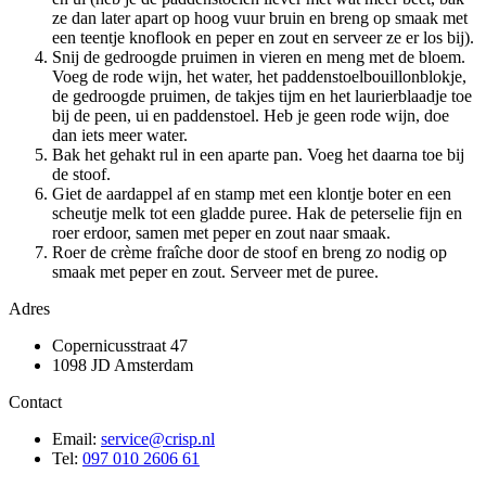
ze dan later apart op hoog vuur bruin en breng op smaak met
een teentje knoflook en peper en zout en serveer ze er los bij).
Snij de gedroogde pruimen in vieren en meng met de bloem.
Voeg de rode wijn, het water, het paddenstoelbouillonblokje,
de gedroogde pruimen, de takjes tijm en het laurierblaadje toe
bij de peen, ui en paddenstoel. Heb je geen rode wijn, doe
dan iets meer water.
Bak het gehakt rul in een aparte pan. Voeg het daarna toe bij
de stoof.
Giet de aardappel af en stamp met een klontje boter en een
scheutje melk tot een gladde puree. Hak de peterselie fijn en
roer erdoor, samen met peper en zout naar smaak.
Roer de crème fraîche door de stoof en breng zo nodig op
smaak met peper en zout. Serveer met de puree.
Adres
Copernicusstraat 47
1098 JD Amsterdam
Contact
Email:
service@crisp.nl
Tel:
097 010 2606 61