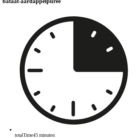
bataat-aardappelpuree
totalTime
45
minuten