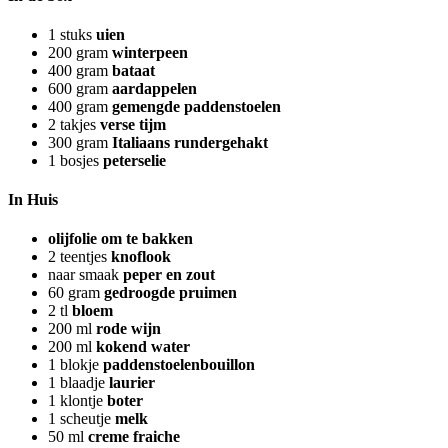
1
stuks
uien
200
gram
winterpeen
400
gram
bataat
600
gram
aardappelen
400
gram
gemengde paddenstoelen
2
takjes
verse tijm
300
gram
Italiaans rundergehakt
1
bosjes
peterselie
In Huis
olijfolie om te bakken
2
teentjes
knoflook
naar smaak
peper en zout
60
gram
gedroogde pruimen
2
tl
bloem
200
ml
rode wijn
200
ml
kokend water
1
blokje
paddenstoelenbouillon
1
blaadje
laurier
1
klontje
boter
1
scheutje
melk
50
ml
creme fraiche