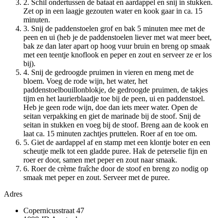
2. Schil ondertussen de bataat en aardappel en snij in stukken.
Zet op in een laagje gezouten water en kook gaar in ca. 15
minuten.
3. Snij de paddenstoelen grof en bak 5 minuten mee met de
peen en ui (heb je de paddenstoelen liever met wat meer beet,
bak ze dan later apart op hoog vuur bruin en breng op smaak
met een teentje knoflook en peper en zout en serveer ze er los
bij).
4. Snij de gedroogde pruimen in vieren en meng met de
bloem. Voeg de rode wijn, het water, het
paddenstoelbouillonblokje, de gedroogde pruimen, de takjes
tijm en het laurierblaadje toe bij de peen, ui en paddenstoel.
Heb je geen rode wijn, doe dan iets meer water. Open de
seitan verpakking en giet de marinade bij de stoof. Snij de
seitan in stukken en voeg bij de stoof. Breng aan de kook en
laat ca. 15 minuten zachtjes pruttelen. Roer af en toe om.
5. Giet de aardappel af en stamp met een klontje boter en een
scheutje melk tot een gladde puree. Hak de peterselie fijn en
roer er door, samen met peper en zout naar smaak.
6. Roer de crème fraîche door de stoof en breng zo nodig op
smaak met peper en zout. Serveer met de puree.
Adres
Copernicusstraat 47