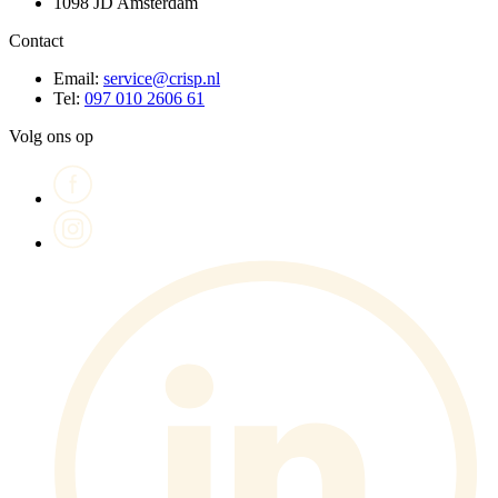
1098 JD Amsterdam
Contact
Email:
service@crisp.nl
Tel:
097 010 2606 61
Volg ons op