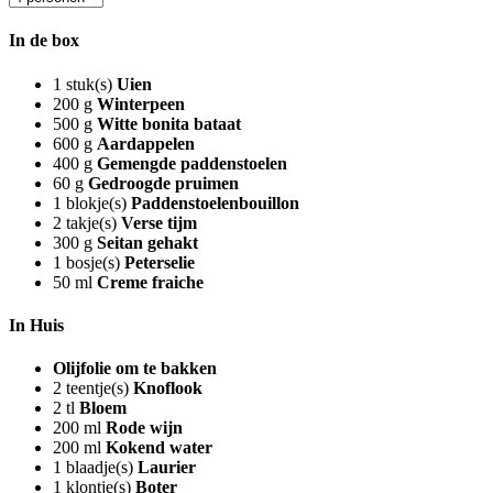
In de box
1
stuk(s)
Uien
200
g
Winterpeen
500
g
Witte bonita bataat
600
g
Aardappelen
400
g
Gemengde paddenstoelen
60
g
Gedroogde pruimen
1
blokje(s)
Paddenstoelenbouillon
2
takje(s)
Verse tijm
300
g
Seitan gehakt
1
bosje(s)
Peterselie
50
ml
Creme fraiche
In Huis
Olijfolie om te bakken
2
teentje(s)
Knoflook
2
tl
Bloem
200
ml
Rode wijn
200
ml
Kokend water
1
blaadje(s)
Laurier
1
klontje(s)
Boter