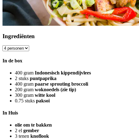
Ingrediënten
In de box
400
gram
Indonesisch kippendijvlees
2
stuks
puntpaprika
400
gram
paarse sprouting broccoli
200
gram
woknoedels (zie tip)
300
gram
witte kool
0.75
stuks
paksoi
In Huis
olie om te bakken
2
el
gember
3
tenen
knoflook