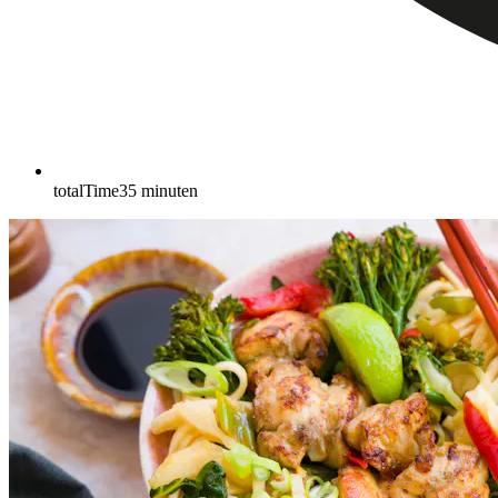
totalTime
35
minuten